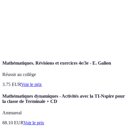
Atlas
Carte montrant des données spécifiques sur un
thématique
sujet.
Démographie
Étude statistique des populations.
Visualisation de
Représentation graphique de données pour
données
faciliter l'interprétation.
Mathématiques. Révisions et exercices 4e/3e - E. Galion
Réussir au collège
3.75
EUR
Voir le prix
Mathématiques dynamiques - Activités avec la TI-Nspire pour
la classe de Terminale + CD
Ammareal
88.10
EUR
Voir le prix