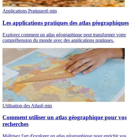
Applications Pratiques
6
min
Les applications pratiques des atlas géographiques
Explorez comment un atlas géographique peut transformer votre
compréhension du monde avec des applications pratiques.
Utilisation des Atlas
6
min
Comment utiliser un atlas géographique pour vos
recherches
Maîtrisez l'art d'explorer un atlas géographique pour enrichir vos