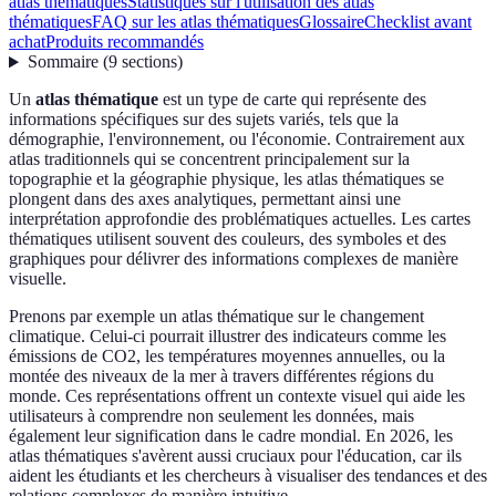
atlas thématiques
Statistiques sur l'utilisation des atlas
thématiques
FAQ sur les atlas thématiques
Glossaire
Checklist avant
achat
Produits recommandés
Sommaire
(
9
sections
)
Un
atlas thématique
est un type de carte qui représente des
informations spécifiques sur des sujets variés, tels que la
démographie, l'environnement, ou l'économie. Contrairement aux
atlas traditionnels qui se concentrent principalement sur la
topographie et la géographie physique, les atlas thématiques se
plongent dans des axes analytiques, permettant ainsi une
interprétation approfondie des problématiques actuelles. Les cartes
thématiques utilisent souvent des couleurs, des symboles et des
graphiques pour délivrer des informations complexes de manière
visuelle.
Prenons par exemple un atlas thématique sur le changement
climatique. Celui-ci pourrait illustrer des indicateurs comme les
émissions de CO2, les températures moyennes annuelles, ou la
montée des niveaux de la mer à travers différentes régions du
monde. Ces représentations offrent un contexte visuel qui aide les
utilisateurs à comprendre non seulement les données, mais
également leur signification dans le cadre mondial. En 2026, les
atlas thématiques s'avèrent aussi cruciaux pour l'éducation, car ils
aident les étudiants et les chercheurs à visualiser des tendances et des
relations complexes de manière intuitive.