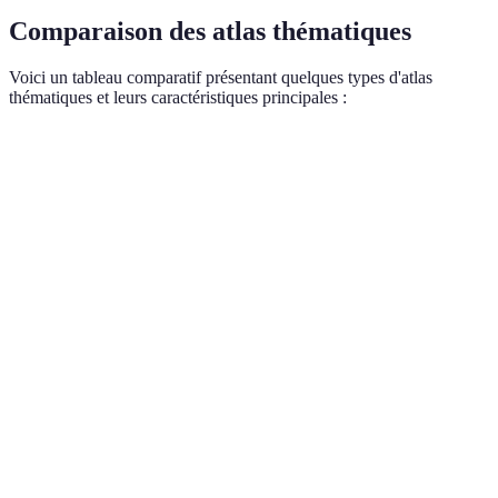
Comparaison des atlas thématiques
Voici un tableau comparatif présentant quelques types d'atlas
thématiques et leurs caractéristiques principales :
Type d'atlas thématique
Sujet principal
Public cible
Population,
Chercheurs,
Atlas démographique
ethnies
sociologues
Ecologie,
Chercheurs,
Atlas environnemental
pollution
environnementalistes
Economie,
Economistes,
Atlas économique
ressources
politiciens
Histoire,
Atlas culturel
Public général
croyances