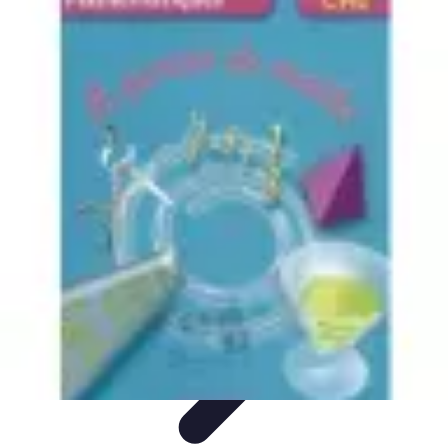
Atlas Géographique
Tendances
Perception et Utilisation
Guide d'achat
Éducation et
Apprentissage
Atlas Thématiques
Atlas Géographique