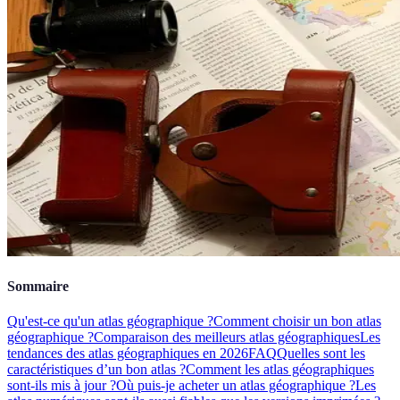
Sommaire
Qu'est-ce qu'un atlas géographique ?
Comment choisir un bon atlas
géographique ?
Comparaison des meilleurs atlas géographiques
Les
tendances des atlas géographiques en 2026
FAQ
Quelles sont les
caractéristiques d’un bon atlas ?
Comment les atlas géographiques
sont-ils mis à jour ?
Où puis-je acheter un atlas géographique ?
Les