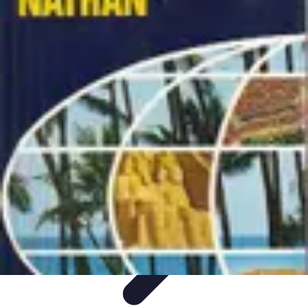
Atlas Géographique
Tendances
Perception et Utilisation
Guide d'achat
Éducation et
Apprentissage
Atlas Thématiques
Atlas Géographique