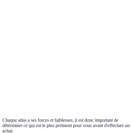
Critère
Atlas A
Atlas B
Atlas C
Europe
Couverture
Monde entier
Asie et Océ
seulement
Type de
Cartes
Cartes
Cartes
cartographie
topographiques
politiques
thématique
Détails
Graphiques
Infographies
Analyses
supplémentaires
démographiques
historiques
environnem
Format
Grand format
Poche
Multilingue
Chaque atlas a ses forces et faiblesses, il est donc important de
déterminer ce qui est le plus pertinent pour vous avant d'effectuer un
achat.