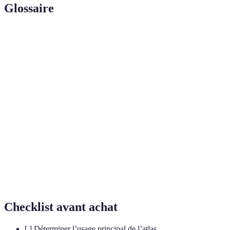
Glossaire
Terme
Définition
L'art et la science de créer des cartes, à partir de
Cartographie
données géographiques et d'autres informations.
Représentation graphique de données complexes
Infographie
sous forme simplifiée, facilitant la compréhension
de l'information.
Étude des reliefs d'une région, des formes du
terrain et de leurs caractéristiques ; souvent
Topographie
utilisée pour décrire la hauteur, la pente et les
formes de surface d'un endroit donné.
Checklist avant achat
[ ] Déterminer l’usage principal de l’atlas