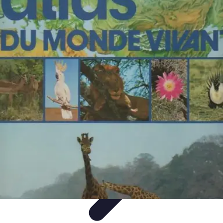
Atlas Géographique
Tendances
Perception et Utilisation
Guide d'achat
Éducation et
Apprentissage
Atlas Thématiques
Atlas Géographique