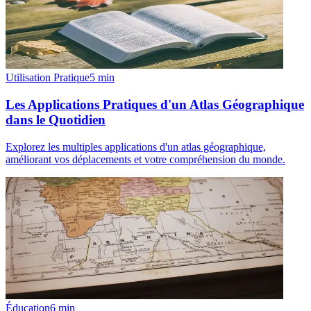
Utilisation Pratique
5
min
Les Applications Pratiques d'un Atlas Géographique
dans le Quotidien
Explorez les multiples applications d'un atlas géographique,
améliorant vos déplacements et votre compréhension du monde.
Éducation
6
min