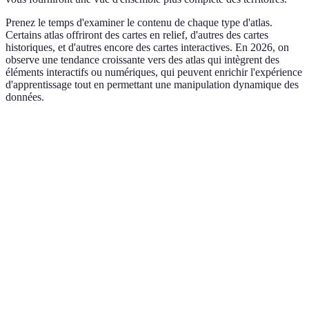
Prenez le temps d'examiner le contenu de chaque type d'atlas.
Certains atlas offriront des cartes en relief, d'autres des cartes
historiques, et d'autres encore des cartes interactives. En 2026, on
observe une tendance croissante vers des atlas qui intègrent des
éléments interactifs ou numériques, qui peuvent enrichir l'expérience
d'apprentissage tout en permettant une manipulation dynamique des
données.
Type d'Atlas
Avantages
Inconvénients
Verdict
Excellente
Spécialisé et
Moins
Atlas
option pour
riche en
d'informations
thématique
thèmes
détails
globales
précis
Vue
Idéal pour
Moins détaillé
d'ensemble,
une
Atlas général
sur certains
bonnes
découverte
sujets
références
globale