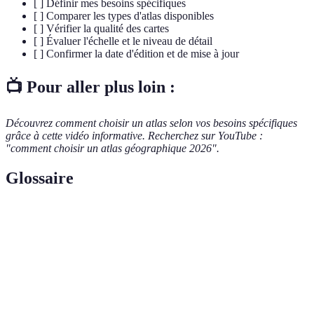
[ ] Définir mes besoins spécifiques
[ ] Comparer les types d'atlas disponibles
[ ] Vérifier la qualité des cartes
[ ] Évaluer l'échelle et le niveau de détail
[ ] Confirmer la date d'édition et de mise à jour
📺 Pour aller plus loin :
Découvrez comment choisir un atlas selon vos besoins spécifiques
grâce à cette vidéo informative. Recherchez sur YouTube :
"comment choisir un atlas géographique 2026".
Glossaire
Terme
Définition
Atlas
Un atlas qui se concentre sur un sujet particulier,
thématique
comme la population.
Le rapport entre la distance sur la carte et celle
Échelle