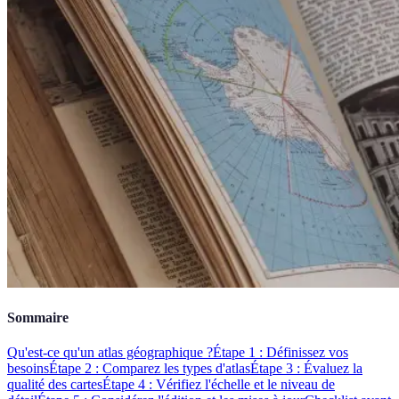
Sommaire
Qu'est-ce qu'un atlas géographique ?
Étape 1 : Définissez vos
besoins
Étape 2 : Comparez les types d'atlas
Étape 3 : Évaluez la
qualité des cartes
Étape 4 : Vérifiez l'échelle et le niveau de