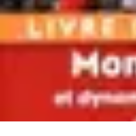
Atlas Géographique
Tendances
Perception et Utilisation
Guide d'achat
Éducation et Apprent
Atlas Géographique