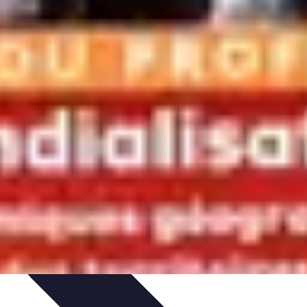
issage
Atlas Thématiques