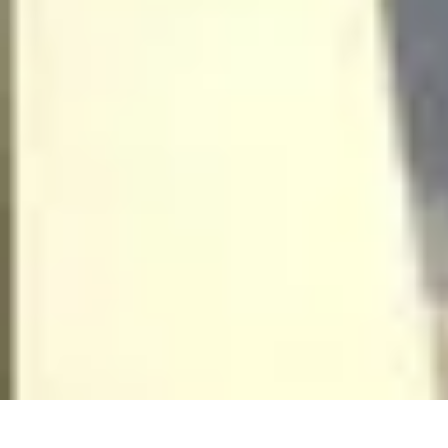
Atlas Géographique
Tendances
Perception et Utilisation
Guide d'achat
Éducation et Apprent
Atlas Géographique