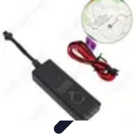
Atlas Géographique
Tendances
Perception et Utilisation
Guide d'achat
Éducation et
Apprentissage
Atlas Thématiques
Atlas Géographique