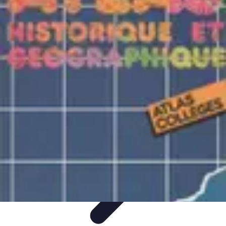
Atlas Géographique
Tendances
Perception et Utilisation
Guide d'achat
Éducation et
Apprentissage
Atlas Thématiques
Atlas Géographique