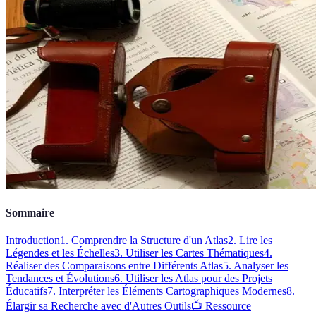
Sommaire
Introduction
1. Comprendre la Structure d'un Atlas
2. Lire les
Légendes et les Échelles
3. Utiliser les Cartes Thématiques
4.
Réaliser des Comparaisons entre Différents Atlas
5. Analyser les
Tendances et Évolutions
6. Utiliser les Atlas pour des Projets
Éducatifs
7. Interpréter les Éléments Cartographiques Modernes
8.
Élargir sa Recherche avec d'Autres Outils
📺 Ressource