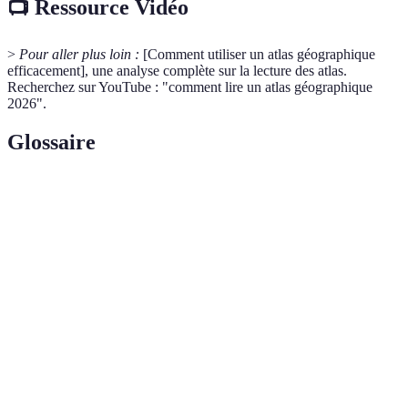
📺 Ressource Vidéo
>
Pour aller plus loin :
[Comment utiliser un atlas géographique
efficacement], une analyse complète sur la lecture des atlas.
Recherchez sur YouTube : "comment lire un atlas géographique
2026".
Glossaire
Terme
Définition
Recueil de cartes, souvent accompagné d’informations
Atlas
géographiques.
Légende
Explication des symboles utilisés sur une carte.
Rapport entre les dimensions sur la carte et celles du
Échelle
terrain.