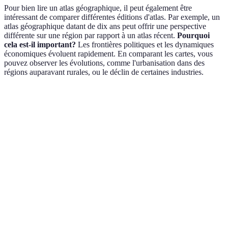
Pour bien lire un atlas géographique, il peut également être
intéressant de comparer différentes éditions d'atlas. Par exemple, un
atlas géographique datant de dix ans peut offrir une perspective
différente sur une région par rapport à un atlas récent.
Pourquoi
cela est-il important?
Les frontières politiques et les dynamiques
économiques évoluent rapidement. En comparant les cartes, vous
pouvez observer les évolutions, comme l'urbanisation dans des
régions auparavant rurales, ou le déclin de certaines industries.
Critère
Atlas A
Atlas B
Verdict
Atlas A
Mise à jour
2026
2018
plus actuel
Détail des
Atlas A est
Très détaillé
Moin détaillé
régions
préféré
Types de
Généralités +
Thématiques
Atlas A est
cartes
Thématiques
uniquement
préférable
Atlas A a