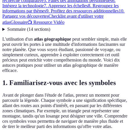
recherche comparative
5. Faites des annotations personnelles
6.
Intégrez la technologie
7. Apprenez les échelles
8. Regroupez les
informations par thèmes
9. Profitez des ressources additionnelles
10.
Partagez vos découvertes
Checklist avant d'utiliser votre
atlas
Glossaire
📺 Ressource Vidéo
Sommaire
(
14
sections
)
L'utilisation d'un
atlas géographique
peut sembler simple, mais elle
peut ouvrir les portes à une multitude d'informations fascinantes sur
notre planète. Que vous soyez étudiant, passionné de voyage, ou
simplement curieux, apprendre à exploiter correctement cet outil
précieux peut enrichir votre compréhension du monde. Voici dix
astuces pratiques pour utiliser un atlas géographique de manière
efficace.
1. Familiarisez-vous avec les symboles
Avant de plonger dans l'étude de l'atlas, prenez un moment pour
parcourir la légende. Chaque symbole a une signification spécifique,
allant des routes aux points d'intérêt, en passant par les différentes
zones climatiques. Par exemple, un triangle peut représenter une
montagne, tandis qu'un losange peut désigner une ville. Comprendre
ces symboles vous permettra de naviguer de manière plus fluide et
de tirer le meilleur parti des informations qu'offre votre atlas.