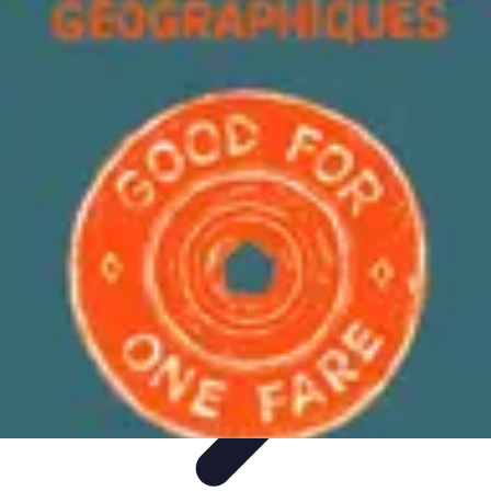
Atlas Géographique
Tendances
Perception et Utilisation
Guide d'achat
Éducation et
Apprentissage
Atlas Thématiques
Atlas Géographique