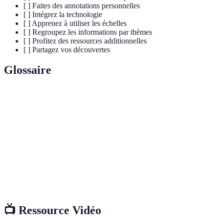
[ ] Faites des annotations personnelles
[ ] Intégrez la technologie
[ ] Apprenez à utiliser les échelles
[ ] Regroupez les informations par thèmes
[ ] Profitez des ressources additionnelles
[ ] Partagez vos découvertes
Glossaire
Terme
Définition
Atlas
Un livre ou un recueil de cartes géographiques.
Légende
La partie d'une carte qui explique les symboles utilisés.
Rapport entre une distance sur une carte et la distance
Échelle
réelle sur le terrain.
📺 Ressource Vidéo