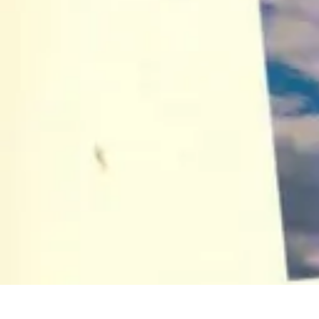
Atlas Géographique
Tendances
Perception et Utilisation
Guide d'achat
Éducation et Apprent
Atlas Géographique