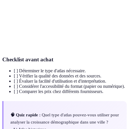
géographique
géographiques et statistiques.
Statistiques
Analyse de données qui prend en compte la
spatiales
localisation des phénomènes.
Cartographie
Cartographie qui met l'accent sur un thème
thématique
spécifique, comme la population ou le climat.
Checklist avant achat
[ ] Déterminer le type d'atlas nécessaire.
[ ] Vérifier la qualité des données et des sources.
[ ] Évaluer la facilité d'utilisation et d'interprétation.
[ ] Considérer l'accessibilité du format (papier ou numérique).
[ ] Comparer les prix chez différents fournisseurs.
🧠 Quiz rapide :
Quel type d'atlas pouvez-vous utiliser pour
analyser la croissance démographique dans une ville ?