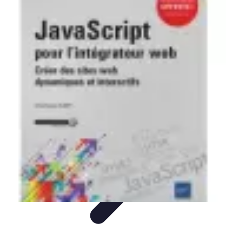
Atlas Géographique
Tendances
Perception et Utilisation
Guide d'achat
Éducation et
Apprentissage
Atlas Thématiques
Atlas Géographique