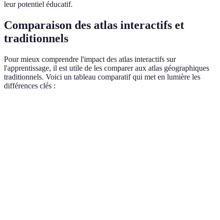
leur potentiel éducatif.
Comparaison des atlas interactifs et
traditionnels
Pour mieux comprendre l'impact des atlas interactifs sur
l'apprentissage, il est utile de les comparer aux atlas géographiques
traditionnels. Voici un tableau comparatif qui met en lumière les
différences clés :
Critère
Atlas Traditionnel
Atlas Interactif
Verdict
Accessible sur
Avantage
Accessibilité
Limité au papier
divers appareils
l'interacti
L'interact
Interactivité
Passive
Active
permet
engageme
Contenu
L'interact
Statique
Dynamique