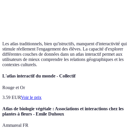
multimédia
plus enga
L'interact
Obsolète
Mises à jour
En temps réel
actualisé
rapidement
continuel
Les atlas traditionnels, bien qu'istructifs, manquent d'interactivité qui
stimule réellement l'engagement des élèves. La capacité d'explorer
différentes couches de données dans un atlas interactif permet aux
utilisateurs de mieux comprendre les relations géographiques et les
contextes culturels.
L'atlas interactif du monde - Collectif
Rouge et Or
3.59
EUR
Voir le prix
Atlas de biologie végétale : Associations et interactions chez les
plantes à fleurs - Emile Duhoux
Ammareal FR