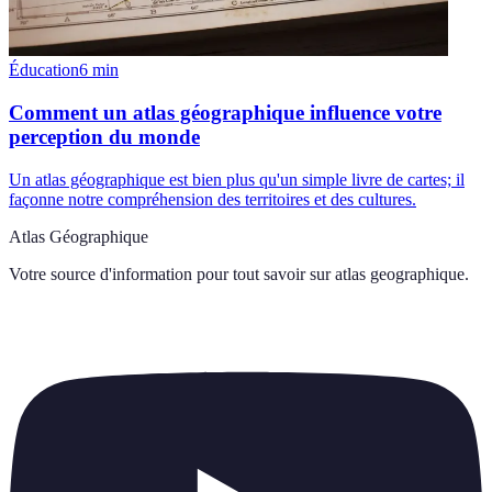
Éducation
6
min
Comment un atlas géographique influence votre
perception du monde
Un atlas géographique est bien plus qu'un simple livre de cartes; il
façonne notre compréhension des territoires et des cultures.
Atlas Géographique
Votre source d'information pour tout savoir sur
atlas geographique
.