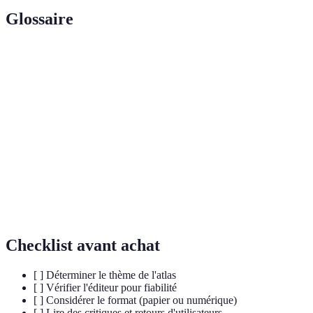
Glossaire
Terme
Définition
Atlas
Recueil de cartes centrées sur des sujets
thématique
spécifiques au sein d'un territoire.
Capacités d'un atlas à permettre aux utilisateurs
Interactivité
d'interagir avec les données ou de les explorer.
Données
Informations relatives à la position, la taille et
géographiques
les caractéristiques des lieux sur un globe.
Checklist avant achat
[ ] Déterminer le thème de l'atlas
[ ] Vérifier l'éditeur pour fiabilité
[ ] Considérer le format (papier ou numérique)
[ ] Lire des critiques et retours d'utilisateurs