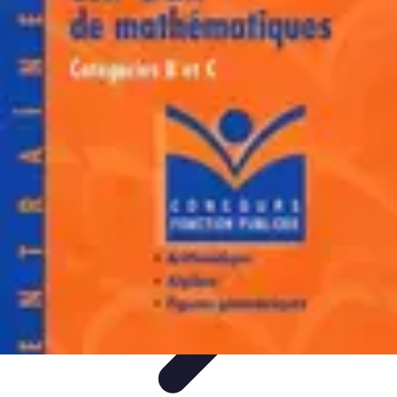
Atlas Géographique
Tendances
Perception et Utilisation
Guide d'achat
Éducation et
Apprentissage
Atlas Thématiques
Atlas Géographique