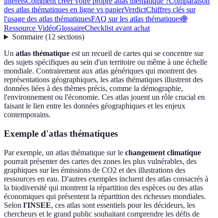
intérêts
Comment créer votre propre atlas thématique ?
Comparaison
des atlas thématiques en ligne vs papier
Verdict
Chiffres clés sur
l'usage des atlas thématiques
FAQ sur les atlas thématiques
🌐
Ressource Vidéo
Glossaire
Checklist avant achat
Sommaire
(
12
sections
)
Un
atlas thématique
est un recueil de cartes qui se concentre sur
des sujets spécifiques au sein d'un territoire ou même à une échelle
mondiale. Contrairement aux atlas génériques qui montrent des
représentations géographiques, les atlas thématiques illustrent des
données liées à des thèmes précis, comme la démographie,
l'environnement ou l'économie. Ces atlas jouent un rôle crucial en
faisant le lien entre les données géographiques et les enjeux
contemporains.
Exemple d'atlas thématiques
Par exemple, un atlas thématique sur le
changement climatique
pourrait présenter des cartes des zones les plus vulnérables, des
graphiques sur les émissions de CO2 et des illustrations des
ressources en eau. D'autres exemples incluent des atlas consacrés à
la biodiversité qui montrent la répartition des espèces ou des atlas
économiques qui présentent la répartition des richesses mondiales.
Selon
l'INSEE
, ces atlas sont essentiels pour les décideurs, les
chercheurs et le grand public souhaitant comprendre les défis de