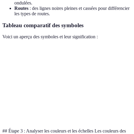
ondulées.
Routes
: des lignes noires pleines et cassées pour différencier
les types de routes.
Tableau comparatif des symboles
Voici un aperçu des symboles et leur signification :
Symbole
Signification
Couleur
Exemple dans un atlas
Point
Ville
Noir
Nouvelle-York
noir
Ligne
Rivière
Bleu
Loire
bleu
Ligne
Route
Rouge
Autoroute A1
rouge
principale
## Étape 3 : Analyser les couleurs et les échelles Les couleurs des