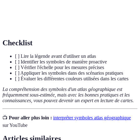
Échelle
Ratio indiquant la proportion entre la carte et la réalité.
Symbole
Représentation graphique d'un objet ou d'une idée.
Checklist
[ ] Lire la légende avant d'utiliser un atlas
[ ] Identifier les symboles de manière proactive
[ ] Vérifier l'échelle pour les mesures précises
[ ] Appliquer les symboles dans des scénarios pratiques
[ ] Évaluer les différentes couleurs utilisées dans les cartes
La compréhension des symboles d'un atlas géographique est
fréquemment sous-estimée, mais avec les bonnes pratiques et les
connaissances, vous pouvez devenir un expert en lecture de cartes.
📺
Pour aller plus loin :
interpréter symboles atlas géographique
sur YouTube
Articles similaires