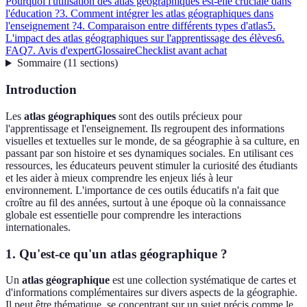
Pourquoi l'utilisation des atlas géographiques est-elle cruciale dans
l'éducation ?
3. Comment intégrer les atlas géographiques dans
l'enseignement ?
4. Comparaison entre différents types d'atlas
5.
L'impact des atlas géographiques sur l'apprentissage des élèves
6.
FAQ
7. Avis d'expert
Glossaire
Checklist avant achat
Sommaire
(
11
sections
)
Introduction
Les
atlas géographiques
sont des outils précieux pour
l'apprentissage et l'enseignement. Ils regroupent des informations
visuelles et textuelles sur le monde, de sa géographie à sa culture, en
passant par son histoire et ses dynamiques sociales. En utilisant ces
ressources, les éducateurs peuvent stimuler la curiosité des étudiants
et les aider à mieux comprendre les enjeux liés à leur
environnement. L'importance de ces outils éducatifs n'a fait que
croître au fil des années, surtout à une époque où la connaissance
globale est essentielle pour comprendre les interactions
internationales.
1. Qu'est-ce qu'un atlas géographique ?
Un
atlas géographique
est une collection systématique de cartes et
d'informations complémentaires sur divers aspects de la géographie.
Il peut être thématique, se concentrant sur un sujet précis comme le