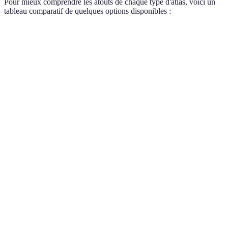
Pour mieux comprendre les atouts de chaque type d'atlas, voici un
tableau comparatif de quelques options disponibles :
Type d'Atlas
Caractéristiques
Public Cible
Points Forts
Cartes classiques,
Élèves du
Facile à
Atlas scolaire
informations
primaire et
utiliser, clair
brutes
secondaire
et accessible
Préféré pour
Focalisé sur un
des études
Atlas
Étudiants en
thème (climat,
avancées,
thématique
géographie
populations)
riche en
données
Interactif,
Accès
Atlas
souvent avec
mobile,
Tout public
numérique
mises à jour en
données en
temps réel
temps réel