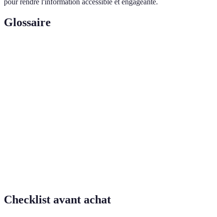
pour rendre l'information accessible et engageante.
Glossaire
Terme
Définition
Ouvrage cartographique regroupant des
Atlas
cartes et des données sur divers thèmes
géographique
géographiques.
SIG (système
Outil informatique permettant d'analyser et
d'information
de visualiser des données géographiques.
géographique)
Qui se concentre sur un sujet précis plutôt
Thématique
qu'une approche générale.
Checklist avant achat