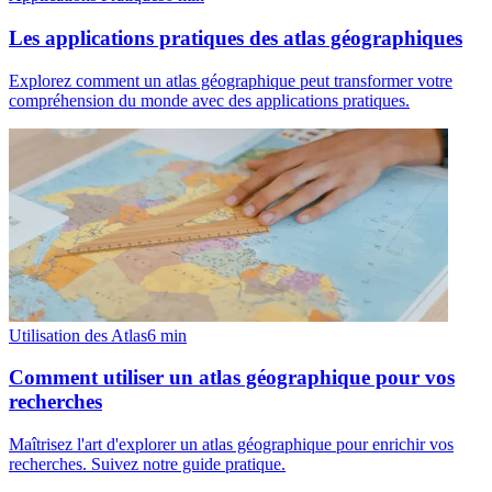
Les applications pratiques des atlas géographiques
Explorez comment un atlas géographique peut transformer votre
compréhension du monde avec des applications pratiques.
Utilisation des Atlas
6
min
Comment utiliser un atlas géographique pour vos
recherches
Maîtrisez l'art d'explorer un atlas géographique pour enrichir vos
recherches. Suivez notre guide pratique.