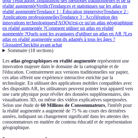
pour l'éducation
Comparaison des méthodes traditionnelles et de la
réalité augmentée
Verdict
Tendances et statistiques sur les atlas en
réalité augmentée
Tendance 1 : Éducation immersive
Tendance 2 :
Applications professionnelles
Tendance 3 : Accélération des
innovations technologiques
FAQ
Qu'est-ce qu'un atlas géographique
en réalité augmentée ?
Comment utiliser un atlas en réalité
augmentée ?
Quels sont les avantages d'utiliser un atlas en AR ?
Les
atlas en réalité augmentée sont-ils adaptés à tous les âges ?
Glossaire
Checklist avant achat
Sommaire
(
18
sections
)
Les
atlas géographiques en réalité augmentée
représentent une
innovation majeure dans le domaine de la cartographie et de
l'éducation. Contrairement aux versions traditionnelles sur papier,
ces atlas offrent une expérience interactive enrichie par la
technologie. En utilisant des applications mobiles compatibles avec
des dispositifs AR, les utilisateurs peuvent pointer leur appareil vers
une carte physique pour révéler des données supplémentaires, des
visualisations 3D, ou même des vidéos explicatives superposées.
Selon une étude de
60 Millions de Consommateurs
, l'intérêt pour
la réalité augmentée a augmenté de 75 % au cours des dernières
années, indiquant un changement significatif dans les attentes des
consommateurs en matière de contenu éducatif et de représentation
géographique.