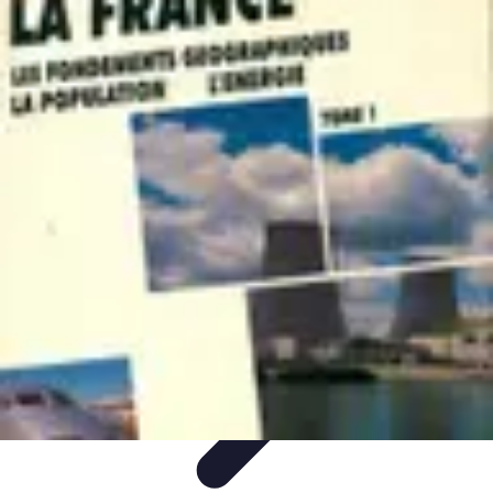
Atlas Géographique
Tendances
Perception et Utilisation
Guide d'achat
Éducation et
Apprentissage
Atlas Thématiques
Atlas Géographique