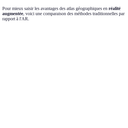
Pour mieux saisir les avantages des atlas géographiques en
réalité
augmentée
, voici une comparaison des méthodes traditionnelles par
rapport à l'AR.
Caractéristique
Méthodes Traditionnelles
Atlas en Réalité 
Interaction
Passive
Interactive
Accès à
Limité
Enrichi en temps ré
l'information
Engagement des
Faible
Élevé
utilisateurs
Visualisation de
2D
3D dynamique
données
Personnalisation
Limitée
Haute
de l'expérience