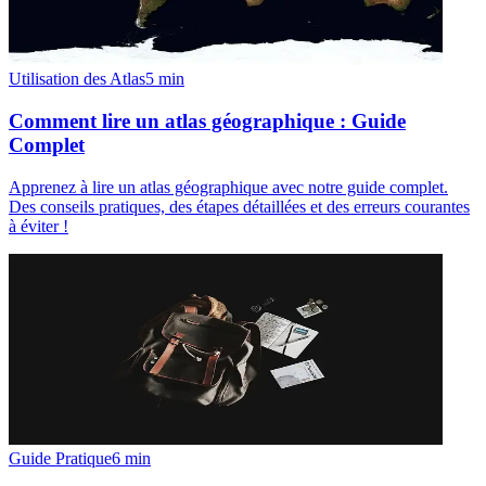
Utilisation des Atlas
5
min
Comment lire un atlas géographique : Guide
Complet
Apprenez à lire un atlas géographique avec notre guide complet.
Des conseils pratiques, des étapes détaillées et des erreurs courantes
à éviter !
Guide Pratique
6
min