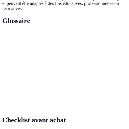
et peuvent être adaptés à des fins éducatives, professionnelles ou
récréatives.
Glossaire
Terme
Définition
Réalité
Technologie qui superpose des informations
augmentée
digitales à la réalité.
(AR)
Atlas
Collection de cartes et de données pour
géographique
représenter des territoires.
Processus par lequel un utilisateur interagit
Interaction
avec un contenu.
Checklist avant achat