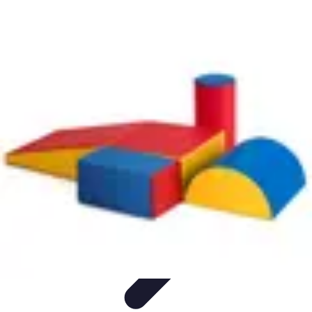
Atlas Géographique
Tendances
Perception et Utilisation
Guide d'achat
Éducation et
Apprentissage
Atlas Thématiques
Atlas Géographique