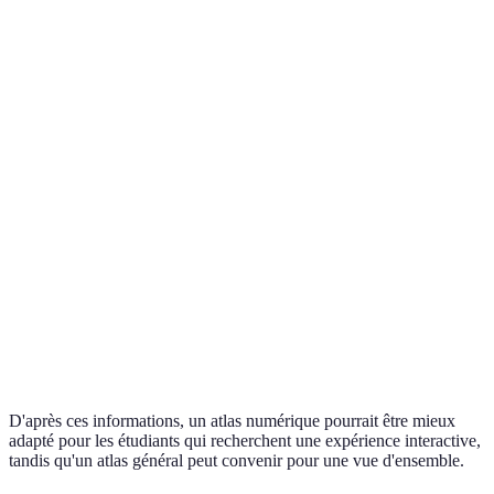
Critère
Atlas Général
Atlas Historique
Atlas Thém
Peu
Interactivité
Limitée
Variable
d'interaction
Cartes
Cartes de
Graphiques
Illustrations
détaillées
civilisation
thématiques
Accès à des
Vue
Études
Utilité
données
d'ensemble
historiques
spécifiques
Focus sur
Large évent
Adaptabilité
Peu flexible
l'histoire
sujets
D'après ces informations, un atlas numérique pourrait être mieux
adapté pour les étudiants qui recherchent une expérience interactive,
tandis qu'un atlas général peut convenir pour une vue d'ensemble.