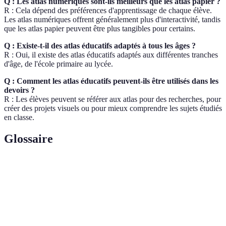
Q : Les atlas numériques sont-ils meilleurs que les atlas papier ?
R : Cela dépend des préférences d'apprentissage de chaque élève.
Les atlas numériques offrent généralement plus d'interactivité, tandis
que les atlas papier peuvent être plus tangibles pour certains.
Q : Existe-t-il des atlas éducatifs adaptés à tous les âges ?
R : Oui, il existe des atlas éducatifs adaptés aux différentes tranches
d'âge, de l'école primaire au lycée.
Q : Comment les atlas éducatifs peuvent-ils être utilisés dans les
devoirs ?
R : Les élèves peuvent se référer aux atlas pour des recherches, pour
créer des projets visuels ou pour mieux comprendre les sujets étudiés
en classe.
Glossaire
Terme
Définition
Atlas
Collection de cartes et de graphiques
Capacité d'un outil à permettre une interaction avec
Interactivité