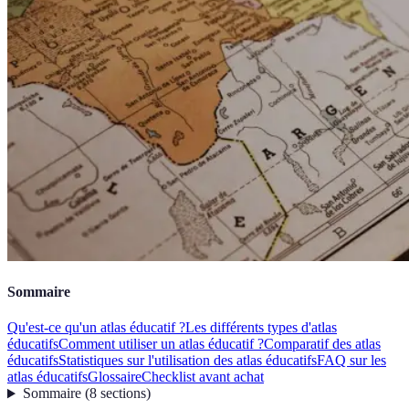
Sommaire
Qu'est-ce qu'un atlas éducatif ?
Les différents types d'atlas
éducatifs
Comment utiliser un atlas éducatif ?
Comparatif des atlas
éducatifs
Statistiques sur l'utilisation des atlas éducatifs
FAQ sur les
atlas éducatifs
Glossaire
Checklist avant achat
Sommaire
(
8
sections
)