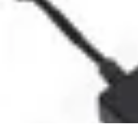
Atlas Géographique
Tendances
Perception et Utilisation
Guide d'achat
Éducation et Apprent
Atlas Géographique