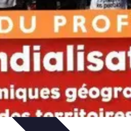
issage
Atlas Thématiques