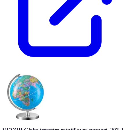
VEVOR Globe terrestre rotatif avec support, 203,2