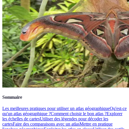
Sommaire
Les meilleures pratiques pour utiliser un atlas géographique
Qu'est-ce
qu'un atlas géographique ?
Comment choisir le bon atlas ?
Explorer
les échelles de cartes
Utiliser des légendes pour décoder les
cartes
Faire des comparaisons avec un atlas
Mettre en pratique