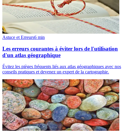
Astuce et Erreurs
6
min
Les erreurs courantes à éviter lors de l'utilisation
d'un atlas géographique
Évitez les pièges fréquents liés aux atlas géographiques avec nos
conseils pratiques et devenez un expert de la cartographie.