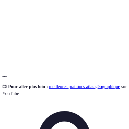
Terme
Définition
Recueil de cartes géographiques regroupées par thèmes
Atlas
ou régions.
Rapport entre une distance sur la carte et la distance
Échelle
réelle sur le terrain.
Légende
Explication des symboles utilisés sur une carte.
---
📺
Pour aller plus loin :
meilleures pratiques atlas géographique
sur
YouTube