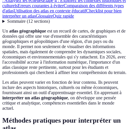
: Analysez les échelles
Étape 4 : Explorez les contextes historiques et
culturels
Erreurs courantes à éviter
Comparaison des différents types
d'atlas
Utilisation des atlas en contexte éducatif
Checklist pour bien
interpréter un atlas
Glossaire
Quiz rapide
Sommaire
(
12
sections
)
Un
atlas géographique
est un recueil de cartes, de graphiques et de
données qui offre une vue d'ensemble des caractéristiques
géographiques et géopolitiques d'une région, d'un pays ou du
monde. Il permet non seulement de visualiser des informations
spatiales, mais également de comprendre les dynamiques sociales,
économiques et environnementales qui s'y rattachent. En 2026, avec
l'accessibilité accrue à l'information numérique, l'importance d'un
atlas classique reste pertinente, surtout pour les étudiants et
professionnels qui cherchent à affiner leur compréhension du terrain.
Les atlas peuvent varier en fonction de leur contenu. Ils peuvent
inclure des aspects historiques, culturels ou même économiques,
fournissant ainsi un outil d'apprentissage essentiel. En apprenant à
interpréter un atlas géographique
, on développe une pensée
critique et analytique, compétences essentielles dans le monde
actuel.
Méthodes pratiques pour interpréter un
atlas