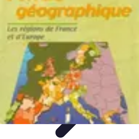
Atlas Géographique
Tendances
Perception et Utilisation
Guide d'achat
Éducation et
Apprentissage
Atlas Thématiques
Atlas Géographique