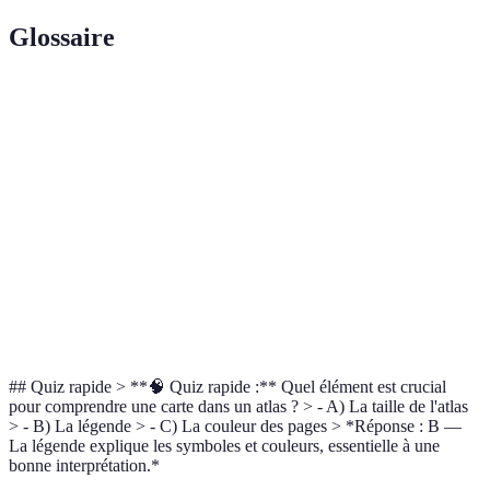
Glossaire
Terme
Définition
Recueil de cartes ou d’illustrations géographiques d'une
Atlas
région ou d’un thème particulier.
Rapport entre la distance sur la carte et la distance
Échelle
réelle sur le terrain.
Explication des symboles, couleurs et indications
Légende
utilisées sur une carte.
## Quiz rapide > **🧠 Quiz rapide :** Quel élément est crucial
pour comprendre une carte dans un atlas ? > - A) La taille de l'atlas
> - B) La légende > - C) La couleur des pages > *Réponse : B —
La légende explique les symboles et couleurs, essentielle à une
bonne interprétation.*