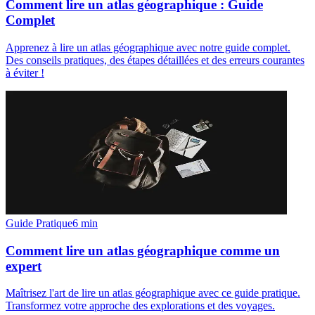
Comment lire un atlas géographique : Guide
Complet
Apprenez à lire un atlas géographique avec notre guide complet.
Des conseils pratiques, des étapes détaillées et des erreurs courantes
à éviter !
Guide Pratique
6
min
Comment lire un atlas géographique comme un
expert
Maîtrisez l'art de lire un atlas géographique avec ce guide pratique.
Transformez votre approche des explorations et des voyages.