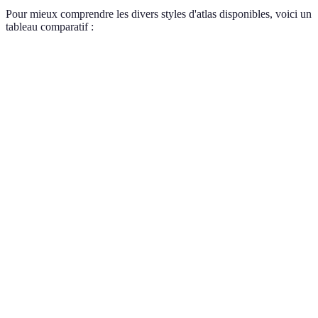
Pour mieux comprendre les divers styles d'atlas disponibles, voici un
tableau comparatif :
Critère
Atlas politique
Atlas physique
Atlas thémati
Montre les
Montre relief et
Couvre un suje
Définition
frontières et les
caractéristiques
spécifique
pays
naturelles
Étudier la
Utilité
Connaître la
Comprendre un
géographie
principale
géopolitique
thème particuli
physique
Public
Écoliers,
Géographes,
Chercheurs,
cible
étudiants
scientifiques
étudiants
Exemples
Cartes des
Montagnes,
de
Climat, économ
pays, capitales
rivières
contenu