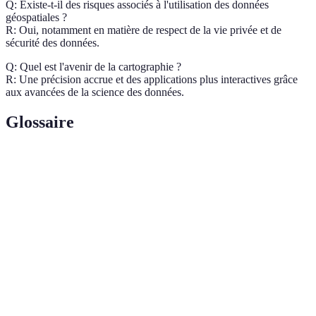
Q: Existe-t-il des risques associés à l'utilisation des données
géospatiales ?
R: Oui, notamment en matière de respect de la vie privée et de
sécurité des données.
Q: Quel est l'avenir de la cartographie ?
R: Une précision accrue et des applications plus interactives grâce
aux avancées de la science des données.
Glossaire
Terme
Définition
Cartographie
Création et étude de cartes géographiques
Science des
Analyse systématique des données pour en
données
extraire des informations utiles
Données
Informations liées à des emplacements
géospatiales
géographiques