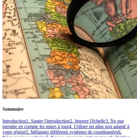
Sommaire
Introduction
1. Sauter l'introduction
2. Ignorer l'échelle
3. Ne pas
prendre en compte les mises à jour
4. Utiliser un atlas non adapté à
votre région
5. Mélanger différents systèmes de coordonnées
6.