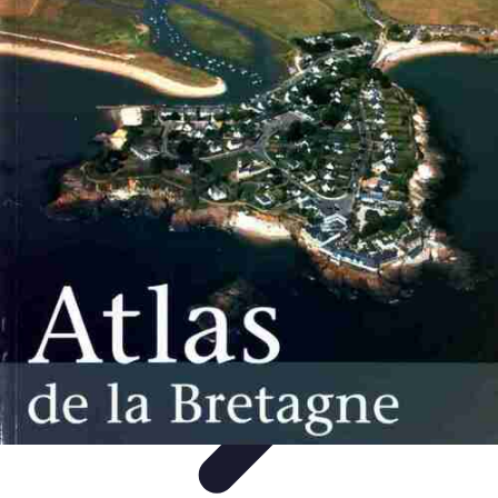
Atlas Géographique
Tendances
Perception et Utilisation
Guide d'achat
Éducation et
Apprentissage
Atlas Thématiques
Atlas Géographique