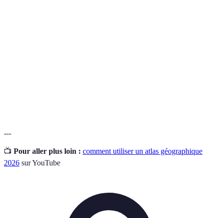
Recueil de cartes géographiques regroupant des
Atlas
informations variées.
Rapport entre les distances sur la carte et dans
Échelle
la réalité.
Système de
Méthode de localisation des points sur la
coordonnées
surface terrestre.
---
📺
Pour aller plus loin :
comment utiliser un atlas géographique
2026
sur YouTube