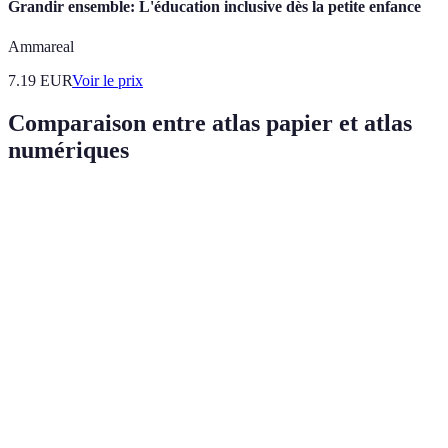
Grandir ensemble: L'éducation inclusive dès la petite enfance
Ammareal
7.19
EUR
Voir le prix
Comparaison entre atlas papier et atlas
numériques
Critère
Atlas Papier
Atlas Numérique
Plus difficile à
Accessible partout via
Accessibilité
transporter
appareils
Limité à des
Cartes interactives et mises
Interactivité
feuillets fixes
à jour en temps réel
Information
Possibilité de mise à jour
Renseignements
fixe
instantanée