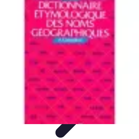
Atlas Géographique
Tendances
Perception et Utilisation
Guide d'achat
Éducation et
Apprentissage
Atlas Thématiques
Atlas Géographique