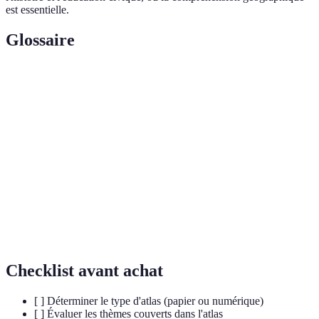
est essentielle.
Glossaire
Terme
Définition
Recueil de cartes représentant des informations
Atlas
géographiques diverses.
Capacité d’un atlas numérique à offrir des
Interactivité
interactions aux utilisateurs.
Processus de représentation et d’analyse des
Spatialisation
données en termes d’espace.
Checklist avant achat
[ ] Déterminer le type d'atlas (papier ou numérique)
[ ] Évaluer les thèmes couverts dans l'atlas