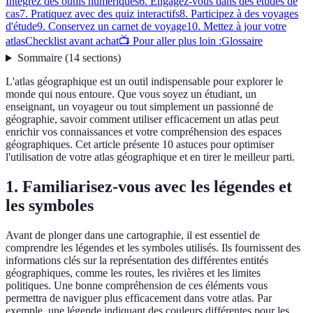
Intégrez des outils numériques
6. Engagez-vous dans des études de
cas
7. Pratiquez avec des quiz interactifs
8. Participez à des voyages
d'étude
9. Conservez un carnet de voyage
10. Mettez à jour votre
atlas
Checklist avant achat
📺 Pour aller plus loin :
Glossaire
Sommaire
(
14
sections
)
L'atlas géographique est un outil indispensable pour explorer le
monde qui nous entoure. Que vous soyez un étudiant, un
enseignant, un voyageur ou tout simplement un passionné de
géographie, savoir comment utiliser efficacement un atlas peut
enrichir vos connaissances et votre compréhension des espaces
géographiques. Cet article présente 10 astuces pour optimiser
l'utilisation de votre atlas géographique et en tirer le meilleur parti.
1. Familiarisez-vous avec les légendes et
les symboles
Avant de plonger dans une cartographie, il est essentiel de
comprendre les légendes et les symboles utilisés. Ils fournissent des
informations clés sur la représentation des différentes entités
géographiques, comme les routes, les rivières et les limites
politiques. Une bonne compréhension de ces éléments vous
permettra de naviguer plus efficacement dans votre atlas. Par
exemple, une légende indiquant des couleurs différentes pour les