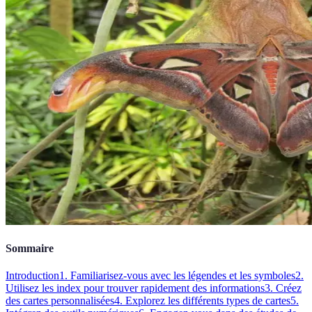
Sommaire
Introduction
1. Familiarisez-vous avec les légendes et les symboles
2.
Utilisez les index pour trouver rapidement des informations
3. Créez
des cartes personnalisées
4. Explorez les différents types de cartes
5.