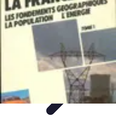
Atlas Géographique
Tendances
Perception et Utilisation
Guide d'achat
Éducation et
Apprentissage
Atlas Thématiques
Atlas Géographique