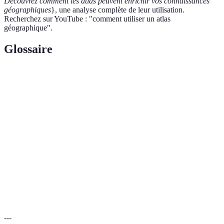
Découvrez comment les atlas peuvent enrichir vos connaissances
géographiques
}, une analyse complète de leur utilisation.
Recherchez sur YouTube : "comment utiliser un atlas
géographique".
Glossaire
Terme
Définition
Atlas
Compilation de cartes représentant des régions ou
géographique
des pays avec des informations diverses.
Section d'une carte expliquant les symboles et
Légende
couleurs utilisés.
Science et art de dessiner des cartes, traduisant
Cartographie
des données géographiques.
---