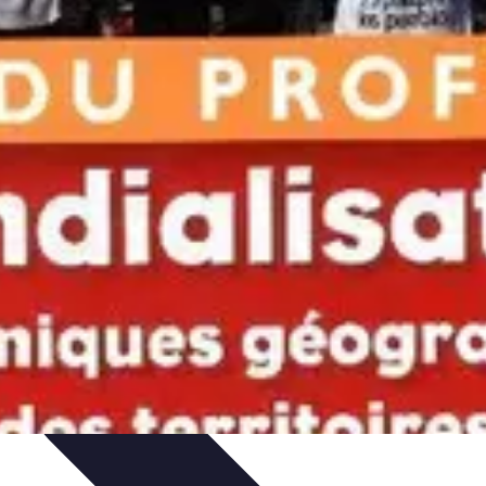
issage
Atlas Thématiques