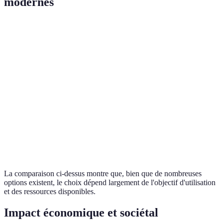
modernes
Outil de cartographie
Précision
Facilité d'utilisation
Co
Google Maps
Élevée
Très accessible
Gra
Très
ArcGIS
Moyenne
Pay
élevée
Très
QGIS
Moyenne
Gra
élevée
OpenStreetMap
Moyenne
Accessible
Gra
La comparaison ci-dessus montre que, bien que de nombreuses
options existent, le choix dépend largement de l'objectif d'utilisation
et des ressources disponibles.
Impact économique et sociétal