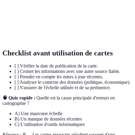
Système d'Information Géographique, utilisé pour
SIG
analyser et visualiser des données spatiales.
Imagerie
Images de la Terre prises par des satellites en
satellite
orbite autour de la planète.
Checklist avant utilisation de cartes
[ ] Vérifier la date de publication de la carte.
[ ] Croiser les informations avec une autre source fiable.
[ ] Prendre en compte les mises à jour récentes.
[ ] Analyser le contexte des données (politique, économique).
[ ] S'assurer de l'échelle utilisée et de sa pertinence.
🧠 Quiz rapide :
Quelle est la cause principale d'erreurs en
cartographie ?
A) Une mauvaise échelle
B) Un manque de données récentes
C) L'utilisation d'outils informatiques
Réponse : B — Les cartes inexactes résultent souvent d'une