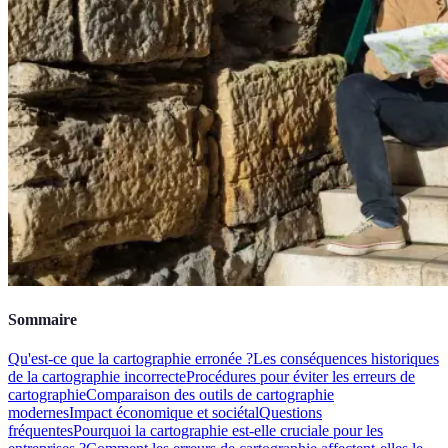
Sommaire
Qu'est-ce que la cartographie erronée ?
Les conséquences historiques
de la cartographie incorrecte
Procédures pour éviter les erreurs de
cartographie
Comparaison des outils de cartographie
modernes
Impact économique et sociétal
Questions
fréquentes
Pourquoi la cartographie est-elle cruciale pour les