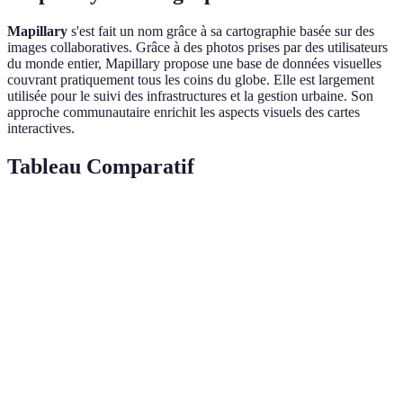
Mapillary
s'est fait un nom grâce à sa cartographie basée sur des
images collaboratives. Grâce à des photos prises par des utilisateurs
du monde entier, Mapillary propose une base de données visuelles
couvrant pratiquement tous les coins du globe. Elle est largement
utilisée pour le suivi des infrastructures et la gestion urbaine. Son
approche communautaire enrichit les aspects visuels des cartes
interactives.
Tableau Comparatif
Critère
Google Earth
OpenStreetMap
Mapbo
Accessibilité
Supérieure
Moyenne
Variable
Personnalisation
Basique
Haute
Très hau
Données en
Limitées
Variables
Avancée
Temps Réel