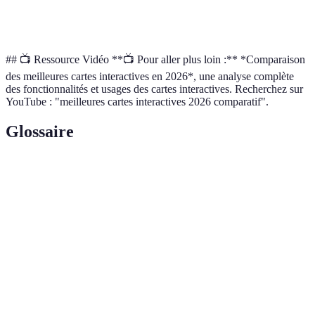
Utilisateurs
Grand Public
Développeurs
Dévelop
Ciblés
## 📺 Ressource Vidéo **📺 Pour aller plus loin :** *Comparaison
des meilleures cartes interactives en 2026*, une analyse complète
des fonctionnalités et usages des cartes interactives. Recherchez sur
YouTube : "meilleures cartes interactives 2026 comparatif".
Glossaire
Terme
Définition
Interface de programmation qui permet à des
API
logiciels de se parler.
Open-
Logiciel dont le code est disponible pour être
source
modifié et partagé.
Relatif à la position, à l'échelle ou à la perspective
Géospatiale