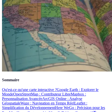
Sommaire
Qu'est-ce qu'une carte interactive ?
Google Earth : Explorer le
Monde
OpenStreetMap : Contributeur Libre
Mapbox :
Personnalisation Avancée
ArcGIS Online : Analyse
Géospatiale
Waze : Navigation en Temps Réel
Leaflet :
Simplification du Développement
Here WeGo : Précision pour les