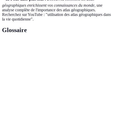
géographiques enrichissent vos connaissances du monde
, une
analyse complète de l'importance des atlas géographiques.
Recherchez sur YouTube : "utilisation des atlas géographiques dans
la vie quotidienne".
Glossaire
Terme
Définition
Recueil de cartes représentant des informations
Atlas
géographiques diverses.
Art et science de représenter la surface de la terre
Cartographie
sous forme de cartes.
Étude des espaces terrestres, de leurs
Géographie
caractéristiques, des sociétés et des interactions
entre les deux.