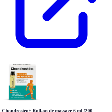
Chondrostéo+ Roll-on de massage 6 ml (200