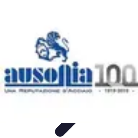
Atlas Géographique
Tendances
Perception et Utilisation
Guide d'achat
Éducation et
Apprentissage
Atlas Thématiques
Atlas Géographique