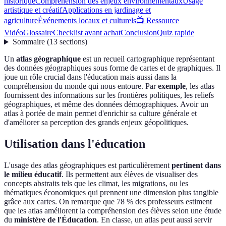
historique
Compréhension des enjeux environnementaux
Usage
artistique et créatif
Applications en jardinage et
agriculture
Événements locaux et culturels
📺 Ressource
Vidéo
Glossaire
Checklist avant achat
Conclusion
Quiz rapide
Sommaire
(
13
sections
)
Un
atlas géographique
est un recueil cartographique représentant
des données géographiques sous forme de cartes et de graphiques. Il
joue un rôle crucial dans l'éducation mais aussi dans la
compréhension du monde qui nous entoure. Par
exemple
, les atlas
fournissent des informations sur les frontières politiques, les reliefs
géographiques, et même des données démographiques. Avoir un
atlas à portée de main permet d'enrichir sa culture générale et
d'améliorer sa perception des grands enjeux géopolitiques.
Utilisation dans l'éducation
L'usage des atlas géographiques est particulièrement
pertinent dans
le milieu éducatif
. Ils permettent aux élèves de visualiser des
concepts abstraits tels que les climat, les migrations, ou les
thématiques économiques qui prennent une dimension plus tangible
grâce aux cartes. On remarque que 78 % des professeurs estiment
que les atlas améliorent la compréhension des élèves selon une étude
du
ministère de l'Éducation
. En classe, un atlas peut aussi servir