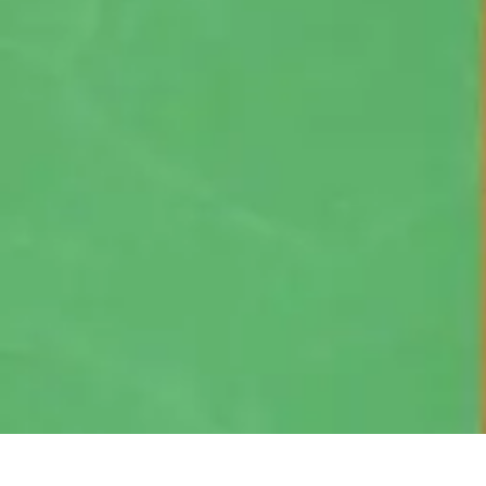
Atlas Géographique
Tendances
Perception et Utilisation
Guide d'achat
Éducation et Apprent
Atlas Géographique