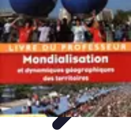
Atlas Géographique
Tendances
Perception et Utilisation
Guide d'achat
Éducation et
Apprentissage
Atlas Thématiques
Atlas Géographique