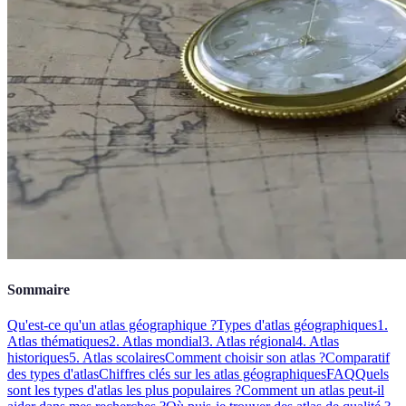
Sommaire
Qu'est-ce qu'un atlas géographique ?
Types d'atlas géographiques
1.
Atlas thématiques
2. Atlas mondial
3. Atlas régional
4. Atlas
historiques
5. Atlas scolaires
Comment choisir son atlas ?
Comparatif
des types d'atlas
Chiffres clés sur les atlas géographiques
FAQ
Quels
sont les types d'atlas les plus populaires ?
Comment un atlas peut-il