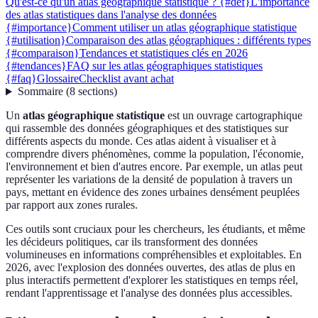
Qu'est-ce qu'un atlas géographique statistique ? {#def}
L'importance
des atlas statistiques dans l'analyse des données
{#importance}
Comment utiliser un atlas géographique statistique
{#utilisation}
Comparaison des atlas géographiques : différents types
{#comparaison}
Tendances et statistiques clés en 2026
{#tendances}
FAQ sur les atlas géographiques statistiques
{#faq}
Glossaire
Checklist avant achat
Sommaire
(
8
sections
)
Un
atlas géographique statistique
est un ouvrage cartographique
qui rassemble des données géographiques et des statistiques sur
différents aspects du monde. Ces atlas aident à visualiser et à
comprendre divers phénomènes, comme la population, l'économie,
l'environnement et bien d'autres encore. Par exemple, un atlas peut
représenter les variations de la densité de population à travers un
pays, mettant en évidence des zones urbaines densément peuplées
par rapport aux zones rurales.
Ces outils sont cruciaux pour les chercheurs, les étudiants, et même
les décideurs politiques, car ils transforment des données
volumineuses en informations compréhensibles et exploitables. En
2026, avec l'explosion des données ouvertes, des atlas de plus en
plus interactifs permettent d'explorer les statistiques en temps réel,
rendant l'apprentissage et l'analyse des données plus accessibles.