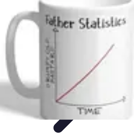
Atlas Géographique
Tendances
Perception et Utilisation
Guide d'achat
Éducation et
Apprentissage
Atlas Thématiques
Atlas Géographique