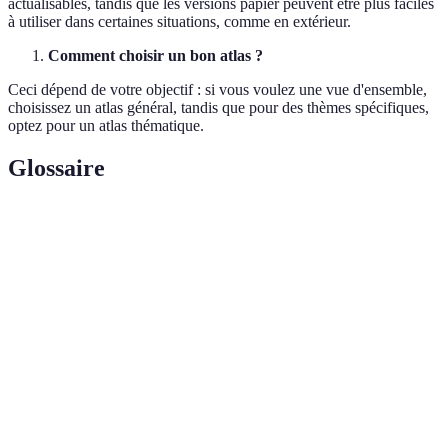
actualisables, tandis que les versions papier peuvent être plus faciles
à utiliser dans certaines situations, comme en extérieur.
Comment choisir un bon atlas ?
Ceci dépend de votre objectif : si vous voulez une vue d'ensemble,
choisissez un atlas général, tandis que pour des thèmes spécifiques,
optez pour un atlas thématique.
Glossaire
Terme
Définition
Atlas géographique
Ouvrage combinant cartes et données
statistique
statistiques.
Système d'information
Outil de gestion et d'analyse des
géographique (SIG)
données géographiques.
Informations mises à disposition
Données ouvertes
gratuitement pour usage public.