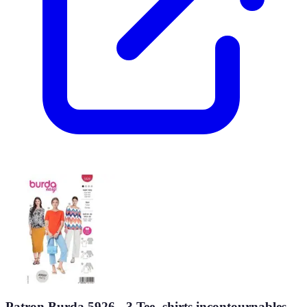
Patron Burda 5926 - 3 Tee- shirts incontournables