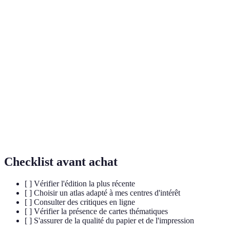
Terme
Définition
Un recueil de cartes représentant des éléments
Atlas
géographiques spécifique.
Science et méthode de création de cartes
Cartographie
géographiques.
Étude des effets de la géographie sur les relations
Géopolitique
politiques et les enjeux internationaux.
Checklist avant achat
[ ] Vérifier l'édition la plus récente
[ ] Choisir un atlas adapté à mes centres d'intérêt
[ ] Consulter des critiques en ligne
[ ] Vérifier la présence de cartes thématiques
[ ] S'assurer de la qualité du papier et de l'impression