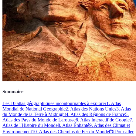
Sommaire
Les 10 atlas géographiques incontournables à explorer
1. Atlas
Mondial de National Geographic
2. Atlas des Nations Unies
3. Atlas
du Monde de la Terre à Midnight
4. Atlas des Régions de France
5.
Atlas des Pays du Monde de Larousse
6. Atlas Interactif de Google
7.
Atlas de l'Histoire du Monde
8. Atlas Énhanté
9. Atlas des Climat et
Environnement
10. Atlas des Chemins de Fer du Monde
📺 Pour aller