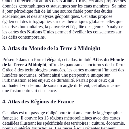
Obtenu directement auprès des
Nations Unies
, cet atlas propose des
données géographiques et statistiques sur les états membres. Sa mise
à jour périodique fait de lui une source fiable pour des études
académiques et des analyses géopolitiques. Cet atlas propose
également des infographies sur des thématiques globales telles que
les crises humanitaires, la pauvreté et l'égalité des genres. Analyser
les cartes des
Nations Unies
permet d’éveiller les consciences sur
les défis contemporains.
3. Atlas du Monde de la Terre à Midnight
Présenté dans un format élégant, cet atlas, intitulé
Atlas du Monde
de la Terre à Midnight
, offre des panoramas nocturnes de la Terre.
Grâce à des technologies avancées, les cartes montrent l’impact des
lumières nocturnes, offrant ainsi une perspective unique sur
l'urbanisation et les enjeux de durabilité. Parfait pour ceux qui
souhaitent voir le monde sous un angle différent, cet atlas incarne
une fusion entre art et science.
4. Atlas des Régions de France
Cet atlas est un passage obligé pour tout amateur de la géographie
française. Il couvre les 13 régions métropolitaines avec des cartes
détaillées illustrant les spécificités des territoires : culture, économie,
points d'intérêts touristiques. Les mises à jour récentes tiennent