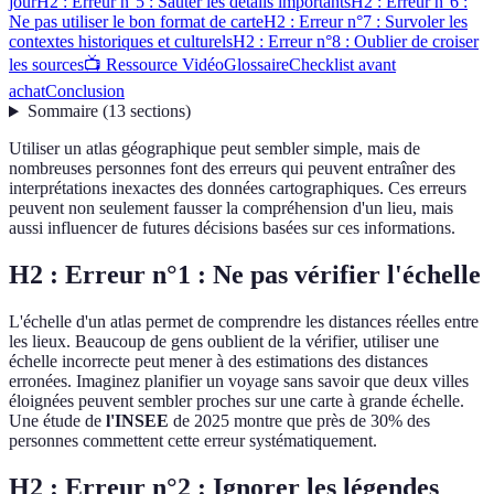
jour
H2 : Erreur n°5 : Sauter les détails importants
H2 : Erreur n°6 :
Ne pas utiliser le bon format de carte
H2 : Erreur n°7 : Survoler les
contextes historiques et culturels
H2 : Erreur n°8 : Oublier de croiser
les sources
📺 Ressource Vidéo
Glossaire
Checklist avant
achat
Conclusion
Sommaire
(
13
sections
)
Utiliser un atlas géographique peut sembler simple, mais de
nombreuses personnes font des erreurs qui peuvent entraîner des
interprétations inexactes des données cartographiques. Ces erreurs
peuvent non seulement fausser la compréhension d'un lieu, mais
aussi influencer de futures décisions basées sur ces informations.
H2 : Erreur n°1 : Ne pas vérifier l'échelle
L'échelle d'un atlas permet de comprendre les distances réelles entre
les lieux. Beaucoup de gens oublient de la vérifier, utiliser une
échelle incorrecte peut mener à des estimations des distances
erronées. Imaginez planifier un voyage sans savoir que deux villes
éloignées peuvent sembler proches sur une carte à grande échelle.
Une étude de
l'INSEE
de 2025 montre que près de 30% des
personnes commettent cette erreur systématiquement.
H2 : Erreur n°2 : Ignorer les légendes