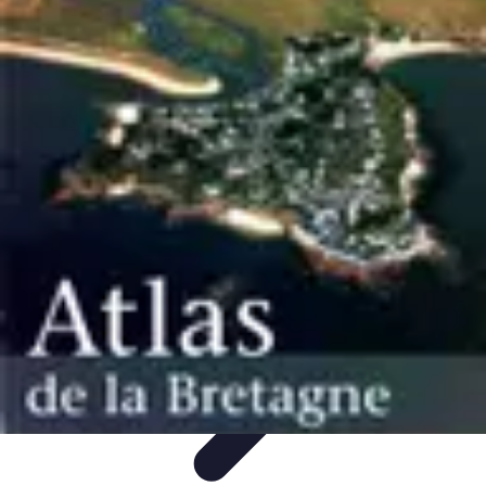
Atlas Géographique
Tendances
Perception et Utilisation
Guide d'achat
Éducation et
Apprentissage
Atlas Thématiques
Atlas Géographique