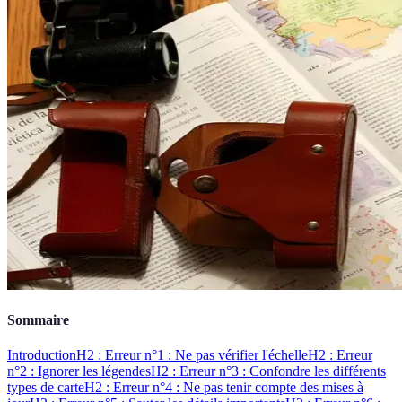
Sommaire
Introduction
H2 : Erreur n°1 : Ne pas vérifier l'échelle
H2 : Erreur
n°2 : Ignorer les légendes
H2 : Erreur n°3 : Confondre les différents
types de carte
H2 : Erreur n°4 : Ne pas tenir compte des mises à