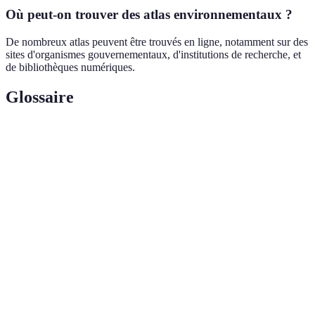
Où peut-on trouver des atlas environnementaux ?
De nombreux atlas peuvent être trouvés en ligne, notamment sur des
sites d'organismes gouvernementaux, d'institutions de recherche, et
de bibliothèques numériques.
Glossaire
Terme
Définition
Ouvrage géographique en version
Atlas numérique
digitale, interactif et accessible.
Système
Outil pour capturer, stocker, analyser, et
d'information
gérer des données géographiques.
géographique (SIG)
Variété des formes de vie sur Terre,
Biodiversité
essentielle à la santé des écosystèmes.