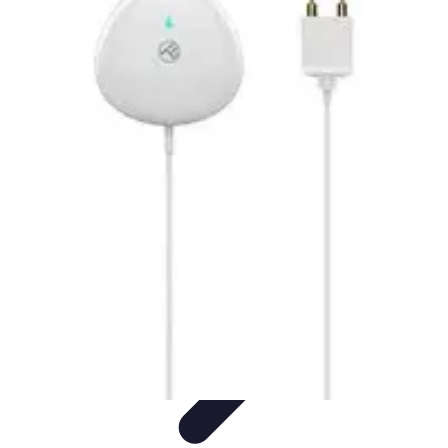
Atlas Géographique
Tendances
Perception et Utilisation
Guide d'achat
Éducation et
Apprentissage
Atlas Thématiques
Atlas Géographique