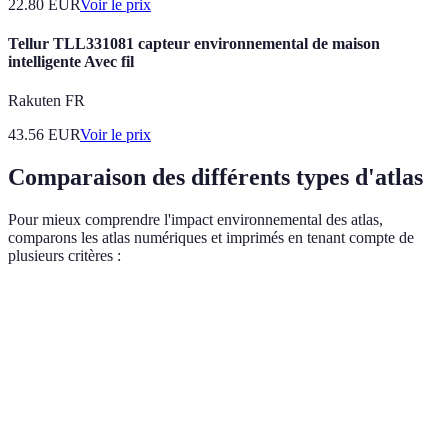
22.80
EUR
Voir le prix
Tellur TLL331081 capteur environnemental de maison
intelligente Avec fil
Rakuten FR
43.56
EUR
Voir le prix
Comparaison des différents types d'atlas
Pour mieux comprendre l'impact environnemental des atlas,
comparons les atlas numériques et imprimés en tenant compte de
plusieurs critères :
Critères
Atlas numérique
Atlas imprimé
Verdict
Très accessible en
Limité à
Avantage
Accessibilité
ligne
l'impression
numérique
Difficulté de
Avantage
Mise à jour
Instantanée
mise à jour
numérique