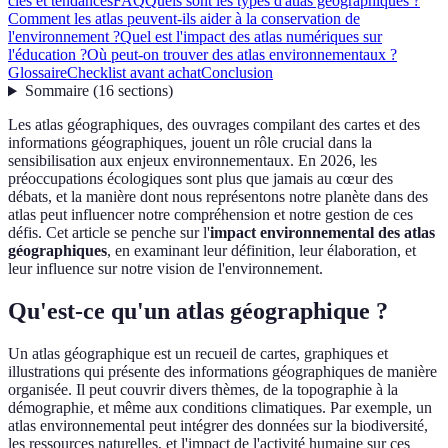
clés et tendances
FAQ
Quels sont les types d'atlas géographiques ?
Comment les atlas peuvent-ils aider à la conservation de
l'environnement ?
Quel est l'impact des atlas numériques sur
l'éducation ?
Où peut-on trouver des atlas environnementaux ?
Glossaire
Checklist avant achat
Conclusion
Sommaire
(
16
sections
)
Les atlas géographiques, des ouvrages compilant des cartes et des
informations géographiques, jouent un rôle crucial dans la
sensibilisation aux enjeux environnementaux. En 2026, les
préoccupations écologiques sont plus que jamais au cœur des
débats, et la manière dont nous représentons notre planète dans des
atlas peut influencer notre compréhension et notre gestion de ces
défis. Cet article se penche sur l'
impact environnemental des atlas
géographiques
, en examinant leur définition, leur élaboration, et
leur influence sur notre vision de l'environnement.
Qu'est-ce qu'un atlas géographique ?
Un atlas géographique est un recueil de cartes, graphiques et
illustrations qui présente des informations géographiques de manière
organisée. Il peut couvrir divers thèmes, de la topographie à la
démographie, et même aux conditions climatiques. Par exemple, un
atlas environnemental peut intégrer des données sur la biodiversité,
les ressources naturelles, et l'impact de l'activité humaine sur ces