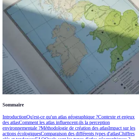
Sommaire
Introduction
Qu'est-ce qu'un atlas géographique ?
Contexte et enjeux
des atlas
Comment les atlas influencent-ils la perception
environnementale ?
Méthodologie de création des atlas
Impact sur les
actions écologiques
Comparaison des différents types d'atlas
Chiffres