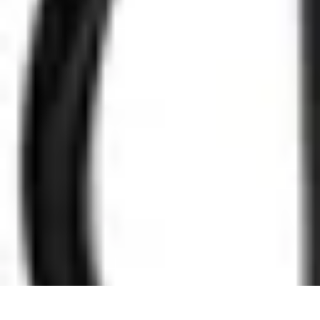
Atlas Géographique
Tendances
Perception et Utilisation
Guide d'achat
Éducation et Apprent
Atlas Géographique