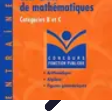
Atlas Géographique
Tendances
Perception et Utilisation
Guide d'achat
Éducation et
Apprentissage
Atlas Thématiques
Atlas Géographique