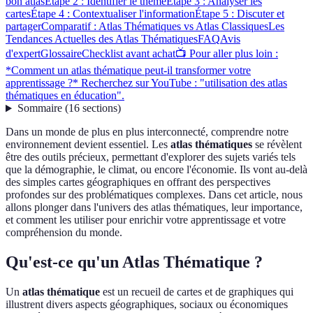
bon atlas
Étape 2 : Identifier le thème
Étape 3 : Analyser les
cartes
Étape 4 : Contextualiser l'information
Étape 5 : Discuter et
partager
Comparatif : Atlas Thématiques vs Atlas Classiques
Les
Tendances Actuelles des Atlas Thématiques
FAQ
Avis
d'expert
Glossaire
Checklist avant achat
📺 Pour aller plus loin :
*Comment un atlas thématique peut-il transformer votre
apprentissage ?* Recherchez sur YouTube : "utilisation des atlas
thématiques en éducation".
Sommaire
(
16
sections
)
Dans un monde de plus en plus interconnecté, comprendre notre
environnement devient essentiel. Les
atlas thématiques
se révèlent
être des outils précieux, permettant d'explorer des sujets variés tels
que la démographie, le climat, ou encore l'économie. Ils vont au-delà
des simples cartes géographiques en offrant des perspectives
profondes sur des problématiques complexes. Dans cet article, nous
allons plonger dans l'univers des atlas thématiques, leur importance,
et comment les utiliser pour enrichir votre apprentissage et votre
compréhension du monde.
Qu'est-ce qu'un Atlas Thématique ?
Un
atlas thématique
est un recueil de cartes et de graphiques qui
illustrent divers aspects géographiques, sociaux ou économiques