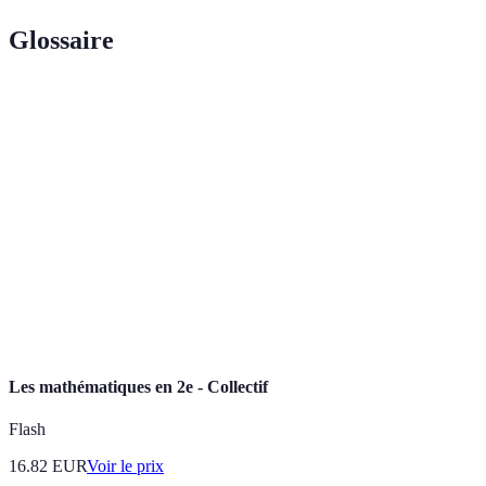
Glossaire
Terme
Définition
Recueil de cartes qui représente un ensemble
Atlas
d'informations géographiques.
Relatif à un sujet particulier ou à un domaine
Thématique
d'étude spécifique.
Capacité d’un support à réagir aux actions de
Interactivité
l'utilisateur, souvent dans le contexte numérique.
Les mathématiques en 2e - Collectif
Flash
16.82
EUR
Voir le prix