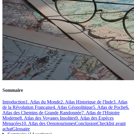
Sommaire
Introduction
1. Atlas du Monde
2. Atlas Historique de l'Inde
3. Atlas
de la Révolution Française
4. Atlas Géopolitique
5. Atlas de Poche
6.
Atlas des Chemins de Grande Randonnée
7. Atlas de l'Histoire
Moderne
8. Atlas des Voyages Insolites
9. Atlas des Espèces
Menacées
10. Atlas des Oenotourismes
Conclusion
Checklist avant
achat
Glossaire