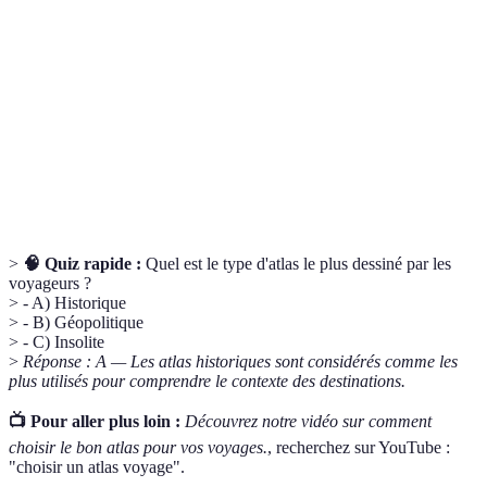
Un recueil de cartes géographiques illustre divers
Atlas
aspects d’un lieu ou d’un monde.
Étude des relations entre la géographie et la
Géopolitique
politique.
Tourisme centré sur la découverte et la
Oenotourisme
dégustation de vins.
>
🧠 Quiz rapide :
Quel est le type d'atlas le plus dessiné par les
voyageurs ?
> - A) Historique
> - B) Géopolitique
> - C) Insolite
>
Réponse : A — Les atlas historiques sont considérés comme les
plus utilisés pour comprendre le contexte des destinations.
📺 Pour aller plus loin :
Découvrez notre vidéo sur comment
choisir le bon atlas pour vos voyages.
, recherchez sur YouTube :
"choisir un atlas voyage".