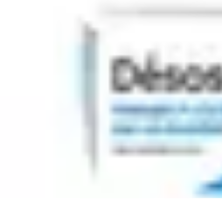
Atlas Géographique
Tendances
Perception et Utilisation
Guide d'achat
Éducation et Apprent
Atlas Géographique