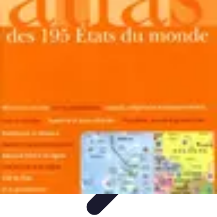
Atlas Géographique
Tendances
Perception et Utilisation
Guide d'achat
Éducation et
Apprentissage
Atlas Thématiques
Atlas Géographique