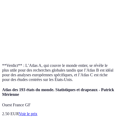
Couverture
Internationale
Régionale
géographique
Types de
Économiques,
Sociales, environnementales
données
sociales
Accessibilité
Haute
Moyenne
Visualisation
Excellente
Bonne
**Verdict** : L’Atlas A, qui couvre le monde entier, se révèle le
plus utile pour des recherches globales tandis que l’Atlas B est idéal
pour des analyses européennes spécifiques, et l’Atlas C est riche
pour des études centrées sur les États-Unis.
Atlas des 193 états du monde. Statistiques et drapeaux - Patrick
Mérienne
Ouest France GF
2.50
EUR
Voir le prix