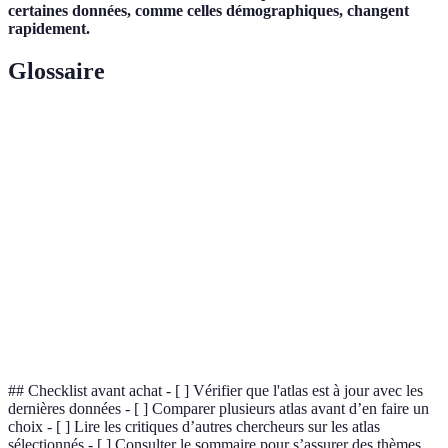
certaines données, comme celles démographiques, changent
rapidement.
Glossaire
Terme
Définition
Atlas
Ouvrage contenant des données chiffrées et des
Statistique
représentations géographiques.
Discipline qui étudie la production, la distribution
Économie
et la consommation des biens et services.
Étude des populations, de leur composition, et des
Démographie
changements qui les affectent.
## Checklist avant achat - [ ] Vérifier que l'atlas est à jour avec les
dernières données - [ ] Comparer plusieurs atlas avant d’en faire un
choix - [ ] Lire les critiques d’autres chercheurs sur les atlas
sélectionnés - [ ] Consulter le sommaire pour s’assurer des thèmes