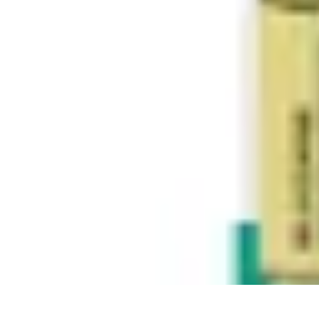
Atlas Géographique
Tendances
Perception et Utilisation
Guide d'achat
Éducation et Apprent
Atlas Géographique