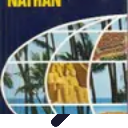
Atlas Géographique
Tendances
Perception et Utilisation
Guide d'achat
Éducation et
Apprentissage
Atlas Thématiques
Atlas Géographique