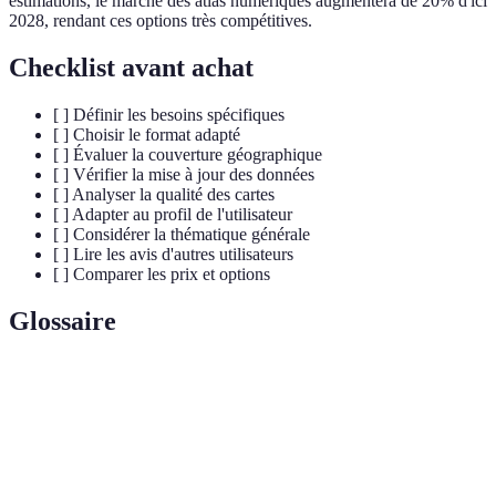
estimations, le marché des atlas numériques augmentera de 20% d'ici
2028, rendant ces options très compétitives.
Checklist avant achat
[ ] Définir les besoins spécifiques
[ ] Choisir le format adapté
[ ] Évaluer la couverture géographique
[ ] Vérifier la mise à jour des données
[ ] Analyser la qualité des cartes
[ ] Adapter au profil de l'utilisateur
[ ] Considérer la thématique générale
[ ] Lire les avis d'autres utilisateurs
[ ] Comparer les prix et options
Glossaire
Terme
Définition
Recueil de cartes représentant des informations
Atlas
géographiques.