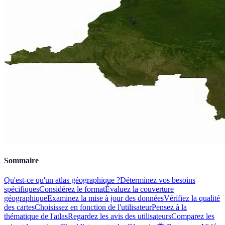
Sommaire
Qu'est-ce qu'un atlas géographique ?
Déterminez vos besoins
spécifiques
Considérez le format
Évaluez la couverture
géographique
Examinez la mise à jour des données
Vérifiez la qualité
des cartes
Choisissez en fonction de l'utilisateur
Pensez à la
thématique de l'atlas
Regardez les avis des utilisateurs
Comparez les