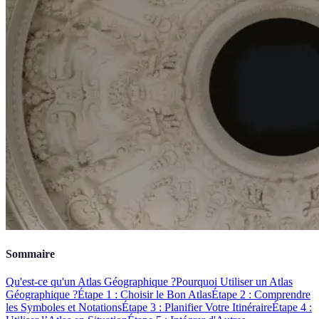
Sommaire
Qu'est-ce qu'un Atlas Géographique ?
Pourquoi Utiliser un Atlas
Géographique ?
Étape 1 : Choisir le Bon Atlas
Étape 2 : Comprendre
les Symboles et Notations
Étape 3 : Planifier Votre Itinéraire
Étape 4 :