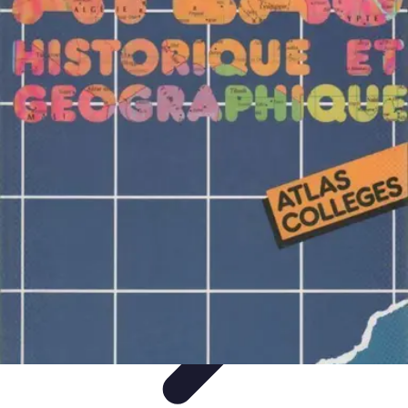
Atlas Géographique
Tendances
Perception et Utilisation
Guide d'achat
Éducation et
Apprentissage
Atlas Thématiques
Atlas Géographique