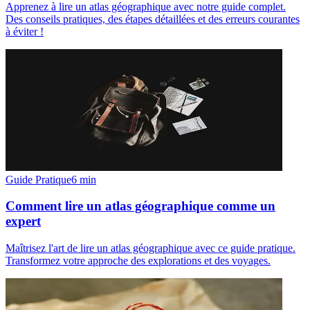
Apprenez à lire un atlas géographique avec notre guide complet.
Des conseils pratiques, des étapes détaillées et des erreurs courantes
à éviter !
Guide Pratique
6
min
Comment lire un atlas géographique comme un
expert
Maîtrisez l'art de lire un atlas géographique avec ce guide pratique.
Transformez votre approche des explorations et des voyages.