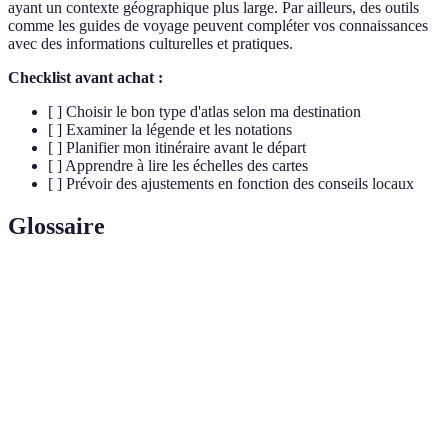
ayant un contexte géographique plus large. Par ailleurs, des outils
comme les guides de voyage peuvent compléter vos connaissances
avec des informations culturelles et pratiques.
Checklist avant achat :
[ ] Choisir le bon type d'atlas selon ma destination
[ ] Examiner la légende et les notations
[ ] Planifier mon itinéraire avant le départ
[ ] Apprendre à lire les échelles des cartes
[ ] Prévoir des ajustements en fonction des conseils locaux
Glossaire
Terme
Définition
Collection de cartes regroupant des informations
Atlas
géographiques et thématiques.
Rapport entre les distances sur la carte et les
Échelle
distances réelles.