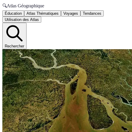
🔍
Atlas Géographique
Éducation
Atlas Thématiques
Voyages
Tendances
Utilisation des Atlas
Rechercher