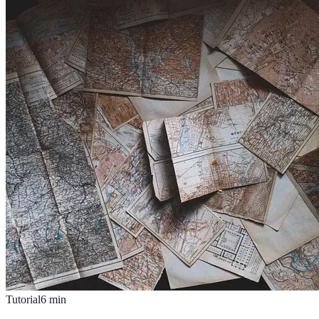
Tutorial
6
min