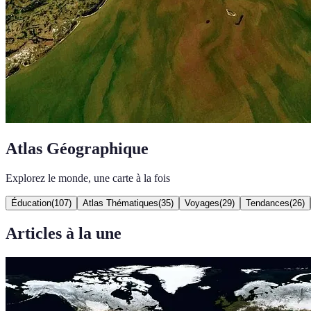
Atlas Géographique
Explorez le monde, une carte à la fois
Éducation
(
107
)
Atlas Thématiques
(
35
)
Voyages
(
29
)
Tendances
(
26
)
Articles à la une