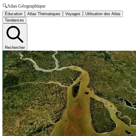
🔍
Atlas Géographique
Éducation
Atlas Thématiques
Voyages
Utilisation des Atlas
Tendances
Rechercher