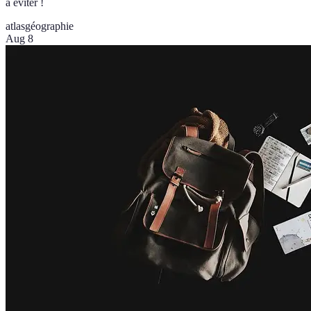
à éviter !
atlas
géographie
Aug 8