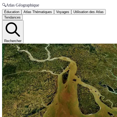
🔍
Atlas Géographique
Éducation
Atlas Thématiques
Voyages
Utilisation des Atlas
Tendances
Rechercher