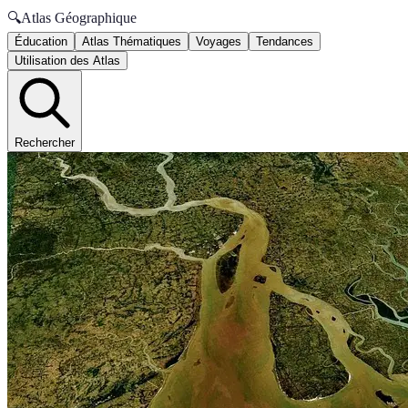
🔍
Atlas Géographique
Éducation
Atlas Thématiques
Voyages
Tendances
Utilisation des Atlas
Rechercher