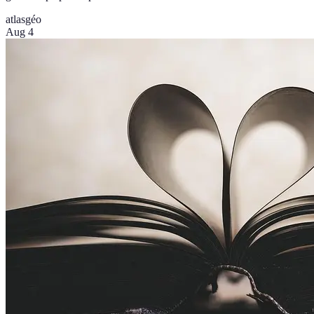
atlas
géo
Aug 4