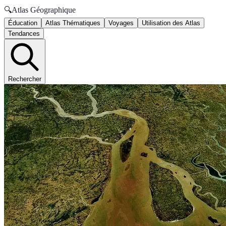
🔍
Atlas Géographique
Éducation
Atlas Thématiques
Voyages
Utilisation des Atlas
Tendances
Rechercher