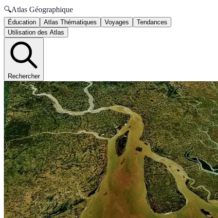
🔍
Atlas Géographique
Éducation
Atlas Thématiques
Voyages
Tendances
Utilisation des Atlas
Rechercher