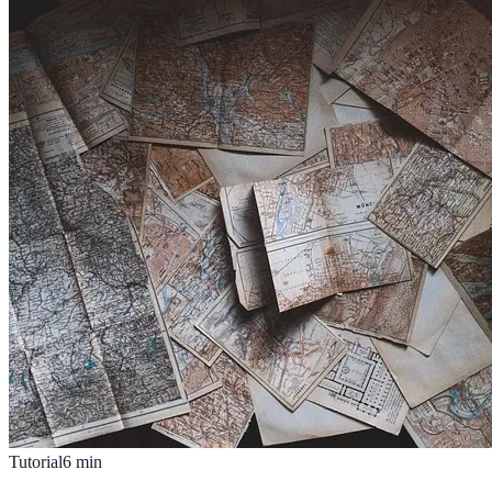
Tutorial
6
min