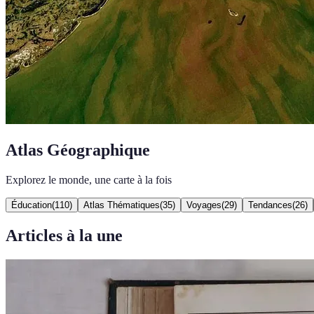
Atlas Géographique
Explorez le monde, une carte à la fois
Éducation
(
110
)
Atlas Thématiques
(
35
)
Voyages
(
29
)
Tendances
(
26
)
Articles à la une