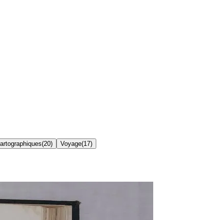
artographiques
(
20
)
Voyage
(
17
)